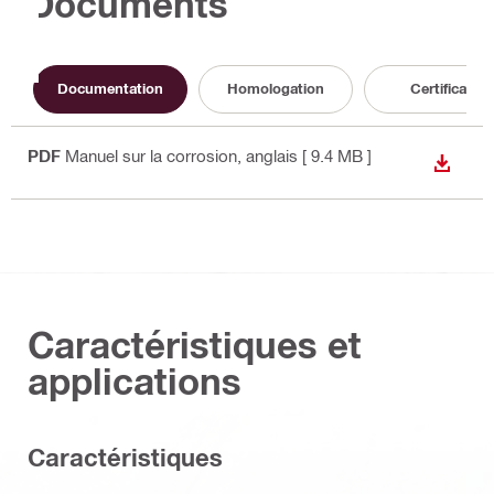
Documents
Documentation
Homologation
Certificat
PDF
Manuel sur la corrosion
, anglais
[ 9.4 MB ]
TÉLÉC
Caractéristiques et
applications
Caractéristiques