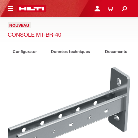
RETOUR
SE CONNECTER OU S'IN
PANIER
NOUVEAU
CONSOLE MT-BR-40
Configurator
Données techniques
Documents