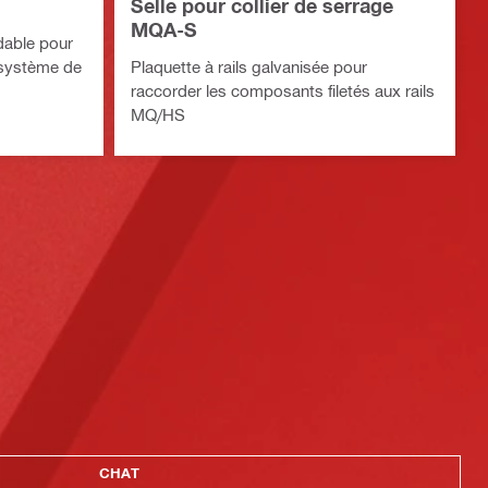
Selle pour collier de serrage
MQA-S
ydable pour
 système de
Plaquette à rails galvanisée pour
raccorder les composants filetés aux rails
MQ/HS
CHAT