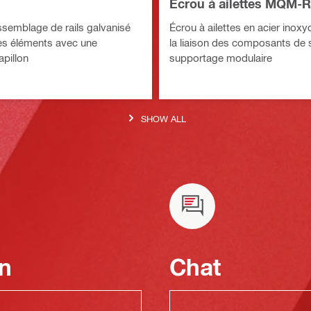
Écrou à ailettes MQM-R
semblage de rails galvanisé
Écrou à ailettes en acier inox
 les éléments avec une
la liaison des composants de
apillon
supportage modulaire
SHOW ALL
n
Chat