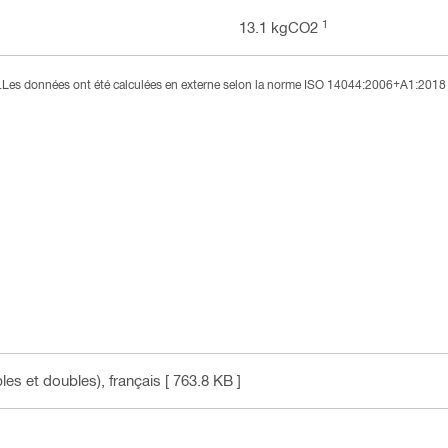
1
13.1 kgCO2
3).Les données ont été calculées en externe selon la norme ISO 14044:2006+A1:2018 
les et doubles)
, français
[ 763.8 KB ]