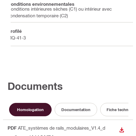
Conditions environnementales
Conditions intérieures sèches (C1) ou intérieur avec
condensation temporaire (C2)
Profilé
MQ-41-3
Documents
Homologation
Documentation
Fiche techniqu
PDF
ATE_systèmes de rails_modulaires_V1.4_d
TÉLÉC