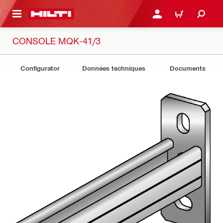
RETOUR
SE CONNECTER OU S'IN
PANIER
CONSOLE MQK-41/3
Configurator
Données techniques
Documents