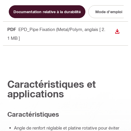
Documentation relative à la durabilité
Mode d'emploi
PDF
EPD_Pipe Fixation (Metal/Polym
, anglais
[ 2.
TÉLÉC
1 MB ]
Caractéristiques et
applications
Caractéristiques
Angle de renfort réglable et platine rotative pour éviter