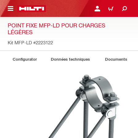
RETOUR
SE CONNECTER OU S'IN
PANIER
POINT FIXE MFP-LD POUR CHARGES
LÉGÈRES
Kit MFP-LD
#2223122
Configurator
Données techniques
Documents