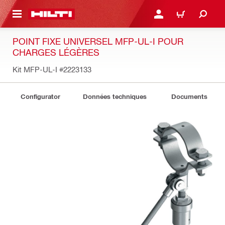
RETOUR
SE CONNECTER OU S'IN
PANIER
POINT FIXE UNIVERSEL MFP-UL-I POUR
CHARGES LÉGÈRES
Kit MFP-UL-I
#2223133
Configurator
Données techniques
Documents