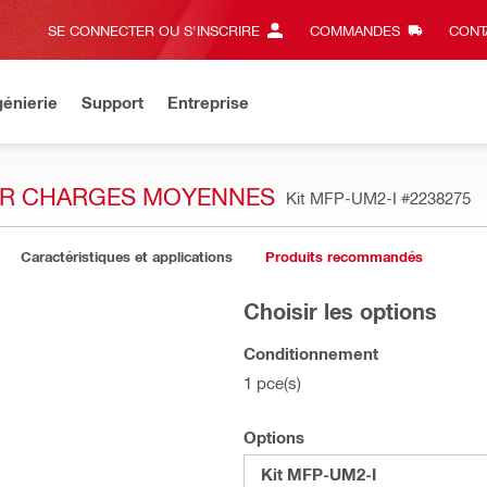
SE CONNECTER OU S'INSCRIRE
COMMANDES
CONT
énierie
Support
Entreprise
OUR CHARGES MOYENNES
Kit MFP-UM2-I
#2238275
Caractéristiques et applications
Produits recommandés
Choisir les options
Conditionnement
1 pce(s)
Options
Kit MFP-UM2-I