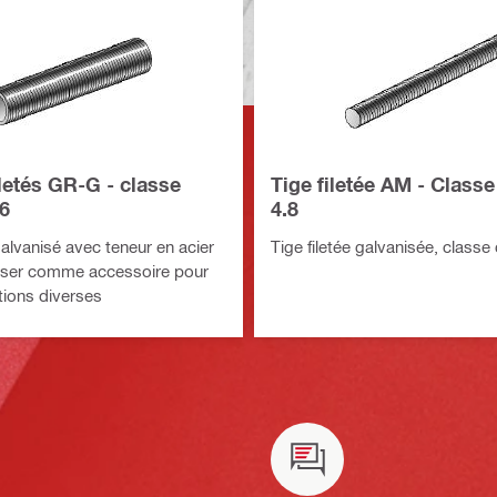
letés GR-G - classe
Tige filetée AM - Classe
.6
4.8
galvanisé avec teneur en acier
Tige filetée galvanisée, classe 
iliser comme accessoire pour
tions diverses