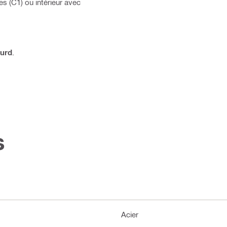
s (C1) ou intérieur avec
ourd
.
s
Acier