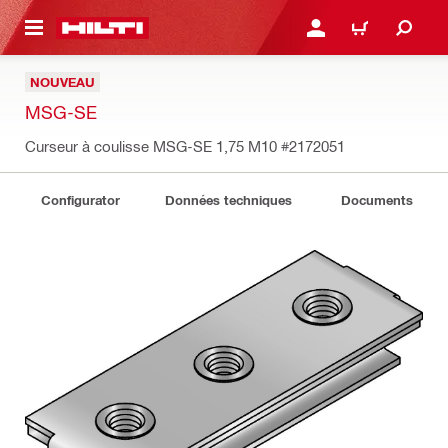
RETOUR
SE CONNECTER OU S'IN
PANIER
NOUVEAU
MSG-SE
Curseur à coulisse MSG-SE 1,75 M10
#2172051
Configurator
Données techniques
Documents