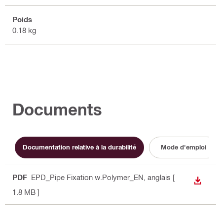
Poids
0.18 kg
Documents
Documentation relative à la durabilité
Mode d'emploi
PDF
EPD_Pipe Fixation w.Polymer_EN
, anglais
[
TÉLÉC
1.8 MB ]