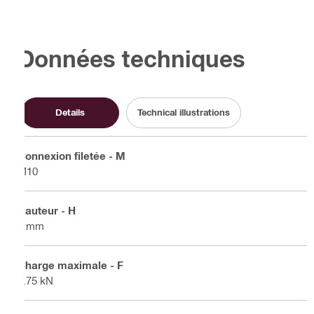
Données techniques
Details
Technical illustrations
Connexion filetée - M
M10
Hauteur - H
7 mm
Charge maximale - F
1.75 kN