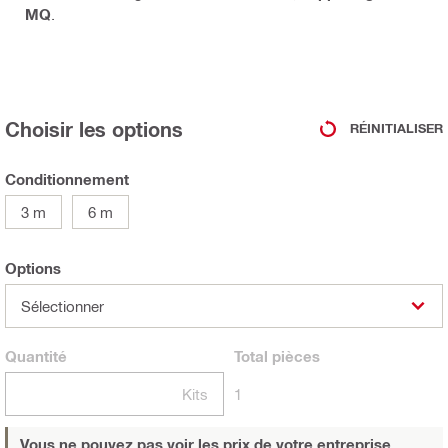
MQ
.
Choisir les options
RÉINITIALISER
Conditionnement
3 m
6 m
Options
Sélectionner
Quantité
Total
pièces
Kits
1
Vous ne pouvez pas voir les prix de votre entreprise