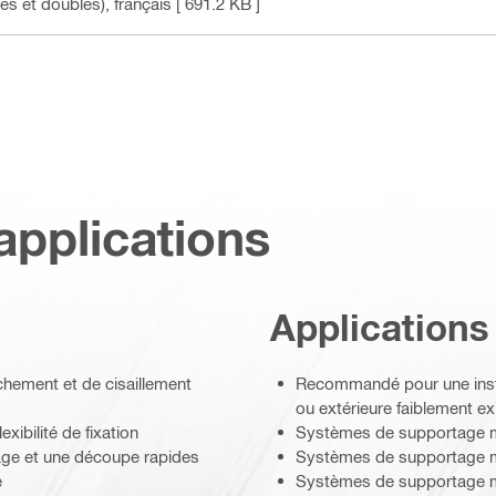
es et doubles)
, français
[ 691.2 KB ]
applications
Applications
chement et de cisaillement
Recommandé pour une insta
ou extérieure faiblement e
xibilité de fixation
Systèmes de supportage mo
age et une découpe rapides
Systèmes de supportage mo
e
Systèmes de supportage m