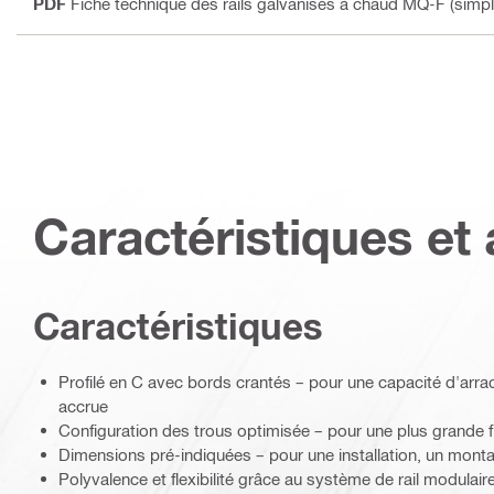
PDF
Fiche technique des rails galvanisés à chaud MQ-F (simpl
Caractéristiques et 
Caractéristiques
Profilé en C avec bords crantés – pour une capacité d'arra
accrue
Configuration des trous optimisée – pour une plus grande fle
Dimensions pré-indiquées – pour une installation, un mont
Polyvalence et flexibilité grâce au système de rail modulair