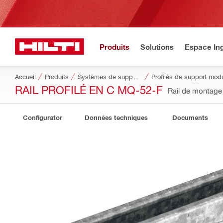
Produits
Solutions
Espace Ing
Accueil
Produits
Systèmes de supportage modulaires
Profilés de support modu
RAIL PROFILÉ EN C MQ-52-F
Rail de montag
Configurator
Données techniques
Documents