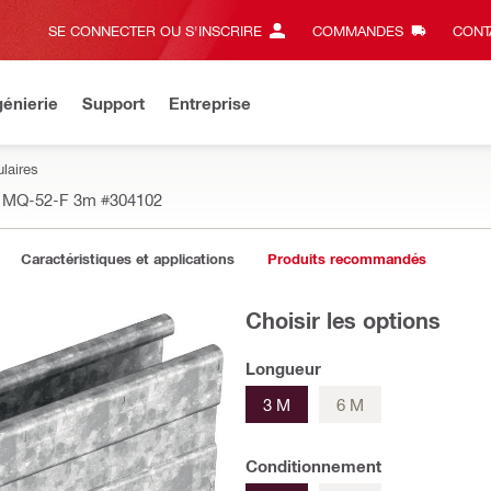
SE CONNECTER OU S'INSCRIRE
COMMANDES
CONT
énierie
Support
Entreprise
laires
e MQ-52-F 3m
#304102
Caractéristiques et applications
Produits recommandés
Choisir les options
Longueur
3 M
6 M
Conditionnement