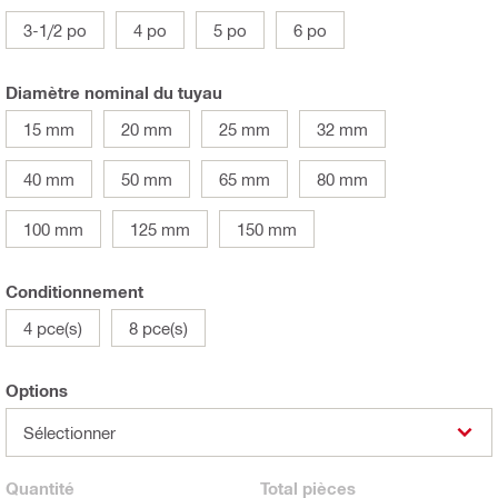
3-1/2 po
4 po
5 po
6 po
Diamètre nominal du tuyau
15 mm
20 mm
25 mm
32 mm
40 mm
50 mm
65 mm
80 mm
100 mm
125 mm
150 mm
Conditionnement
4 pce(s)
8 pce(s)
Options
Sélectionner
Quantité
Total
pièces