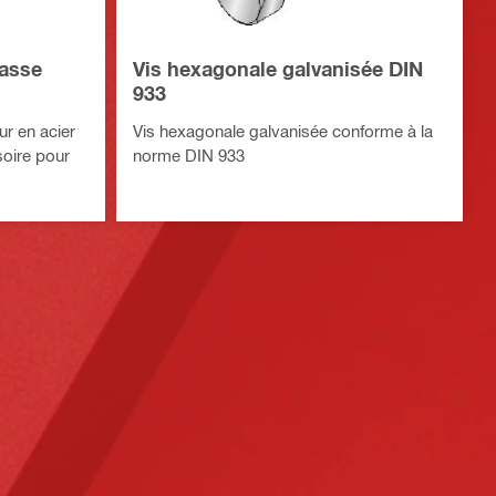
lasse
Vis hexagonale galvanisée DIN
933
ur en acier
Vis hexagonale galvanisée conforme à la
soire pour
norme DIN 933