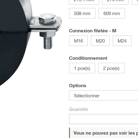
508 mm
609 mm
Connexion filetée - M
M16
M20
M24
Conditionnement
1 pce(s)
2 pce(s)
Options
Sélectionner
Quantité
Vous ne pouvez pas voir les p