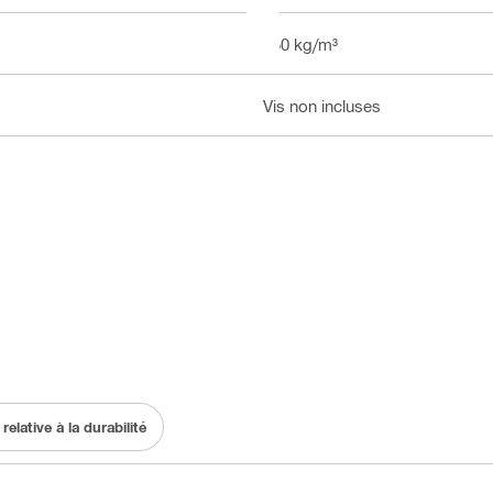
250 kg/m³
Vis non incluses
lative à la durabilité