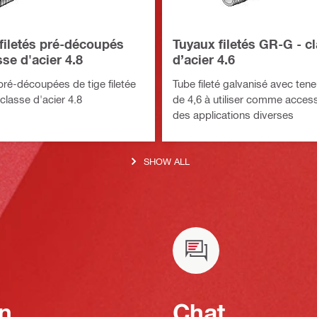
filetés pré-découpés
Tuyaux filetés GR-G - c
se d'acier 4.8
d’acier 4.6
ré-découpées de tige filetée
Tube fileté galvanisé avec tene
classe d'acier 4.8
de 4,6 à utiliser comme acces
des applications diverses
SHOW ALL
n
Chat