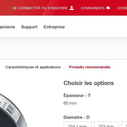
SE CONNECTER OU S'INSCRIRE
COMMANDES
CONT
énierie
Support
Entreprise
Caractéristiques et applications
Produits recommandés
Choisir les options
Épaisseur - T
60 mm
Diamètre - D
219.1 mm
273 mm