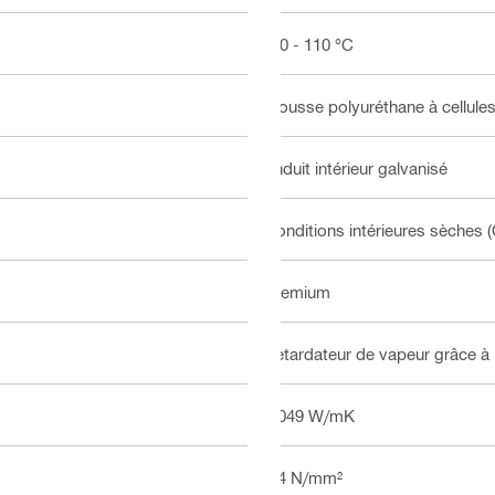
-50 - 110 °C
Mousse polyuréthane à cellul
Enduit intérieur galvanisé
Conditions intérieures sèches (
Premium
Retardateur de vapeur grâce à 
0.049 W/mK
2.4 N/mm²