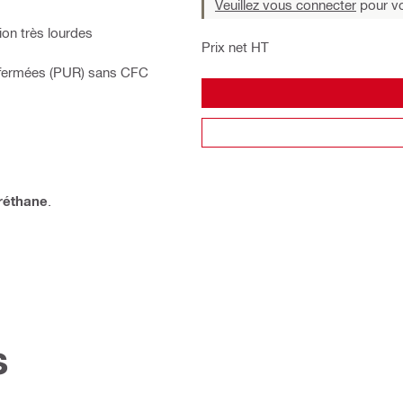
Veuillez vous connecter
pour voi
ion très lourdes
Prix net HT
 fermées (PUR) sans CFC
réthane
.
s