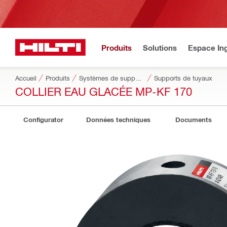
Produits
Solutions
Espace Ing
Accueil
Produits
Systèmes de supportage modulaires
Supports de tuyaux
COLLIER EAU GLACÉE MP-KF 170
Configurator
Données techniques
Documents