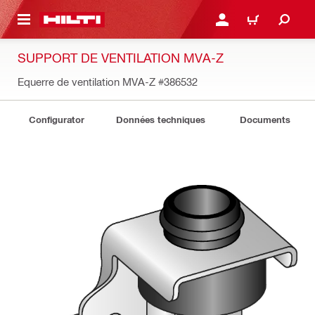
RETOUR
SE CONNECTER OU S'IN
PANIER
SUPPORT DE VENTILATION MVA-Z
Equerre de ventilation MVA-Z
#386532
Configurator
Données techniques
Documents