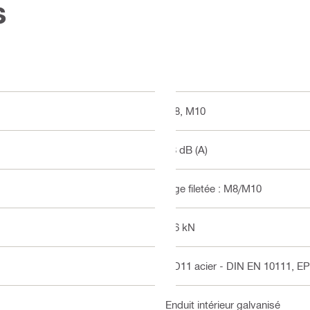
s
M8, M10
18 dB (A)
Tige filetée : M8/M10
0.6 kN
DD11 acier - DIN EN 10111, 
Enduit intérieur galvanisé