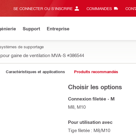
SE CONNECTER OU S'INSCRIRE
COMMANDES
CONT
énierie
Support
Entreprise
 systèmes de supportage
 pour gaine de ventilation MVA-S
#386544
Caractéristiques et applications
Produits recommandés
Choisir les options
Connexion filetée - M
M8, M10
Pour utilisation avec
Tige filetée : M8/M10