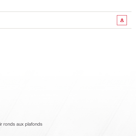
TÉLÉC
air ronds aux plafonds