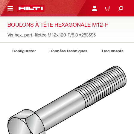
RETOUR
SE CONNECTER OU S'IN
PANIER
BOULONS À TÊTE HEXAGONALE M12-F
Vis hex. part. filetée M12x120-F/8.8
#283595
Configurator
Données techniques
Documents