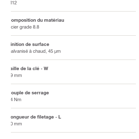
M12
Composition du matériau
Acier grade 8.8
Finition de surface
Galvanisé à chaud, 45 µm
Taille de la clé - W
19 mm
Couple de serrage
84 Nm
Longueur de filetage - L
30 mm