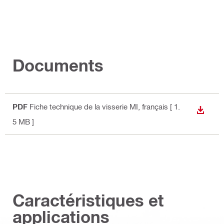
Documents
PDF
Fiche technique de la visserie MI
, français
[ 1.
TÉLÉC
5 MB ]
Caractéristiques et
applications