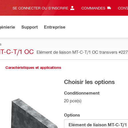
SE CONNECTER OU S'INSCRIRE
COMMANDES
CONT
énierie
Support
Entreprise
s
-C-T/1 OC
Elément de liaison MT-C-T/1 OC transvers
#227
Caractéristiques et applications
Choisir les options
Conditionnement
20 pce(s)
Options
Elément de liaison MT-C-T/1