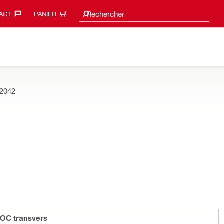
Search suggestions
Rechercher
ACT‎
PANIER
2042
 OC transvers