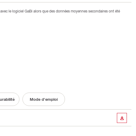
avec le logiciel GaBi alors que des données moyennes secondaires ont été
rabilité
Mode d'emploi
TÉLÉC