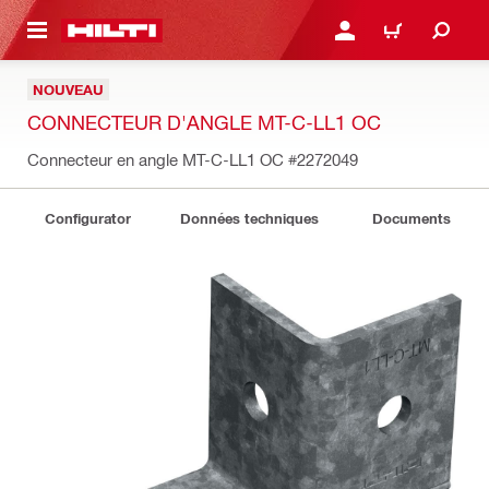
RETOUR
SE CONNECTER OU S'IN
PANIER
NOUVEAU
CONNECTEUR D'ANGLE MT-C-LL1 OC
Connecteur en angle MT-C-LL1 OC
#2272049
Configurator
Données techniques
Documents