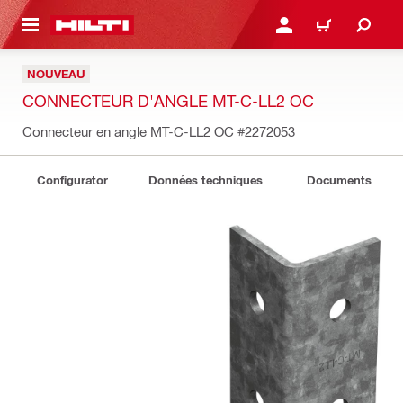
RETOUR
SE CONNECTER OU S'IN
PANIER
NOUVEAU
CONNECTEUR D'ANGLE MT-C-LL2 OC
Connecteur en angle MT-C-LL2 OC
#2272053
Configurator
Données techniques
Documents