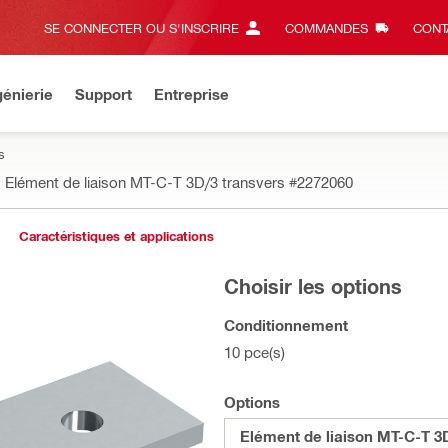
SE CONNECTER OU S'INSCRIRE
COMMANDES
CONT
énierie
Support
Entreprise
s
Elément de liaison MT-C-T 3D/3 transvers
#2272060
Caractéristiques et applications
Choisir les options
Conditionnement
10 pce(s)
Options
Elément de liaison MT-C-T 3