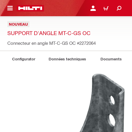
RETOUR
SE CONNECTER OU S'IN
PANIER
NOUVEAU
SUPPORT D'ANGLE MT-C-GS OC
Connecteur en angle MT-C-GS OC
#2272064
Configurator
Données techniques
Documents