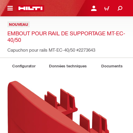
RETOUR
SE CONNECTER OU S'IN
PANIER
NOUVEAU
EMBOUT POUR RAIL DE SUPPORTAGE MT-EC-
40/50
Capuchon pour rails MT-EC-40/50
#2273643
Configurator
Données techniques
Documents