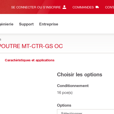
SE CONNECTER OU S'INSCRIRE
COMMANDES
CONT
énierie
Support
Entreprise
s
 POUTRE MT-CTR-GS OC
Caractéristiques et applications
Choisir les options
Conditionnement
16 pce(s)
Options
Sélectionner