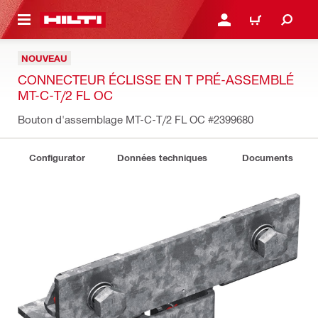
RETOUR
SE CONNECTER OU S'IN
PANIER
NOUVEAU
CONNECTEUR ÉCLISSE EN T PRÉ-ASSEMBLÉ
MT-C-T/2 FL OC
Bouton d'assemblage MT-C-T/2 FL OC
#2399680
Configurator
Données techniques
Documents