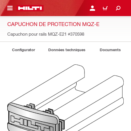
RETOUR
SE CONNECTER OU S'IN
PANIER
CAPUCHON DE PROTECTION MQZ-E
Capuchon pour rails MQZ-E21
#370598
Configurator
Données techniques
Documents