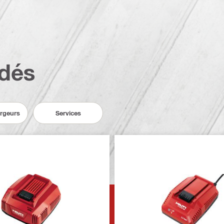
dés
argeurs
Services