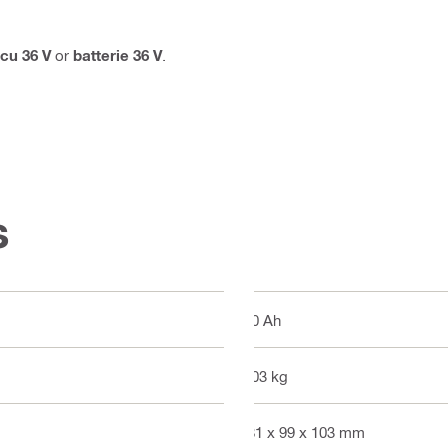
cu 36 V
or
batterie 36 V
.
s
9.0 Ah
2.03 kg
181 x 99 x 103 mm