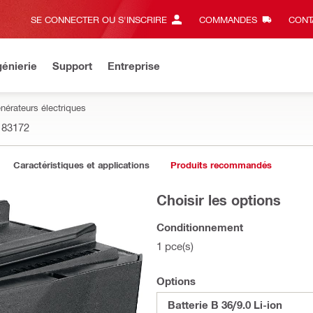
SE CONNECTER OU S'INSCRIRE
COMMANDES
CONT
énierie
Support
Entreprise
énérateurs électriques
183172
Caractéristiques et applications
Produits recommandés
Choisir les options
Conditionnement
1 pce(s)
Options
Batterie B 36/9.0 Li-ion