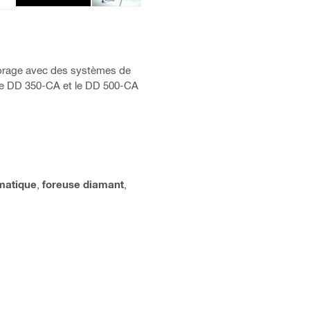
 forage avec des systèmes de
c le DD 350-CA et le DD 500-CA
matique
,
foreuse diamant
,