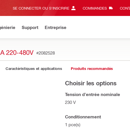
SE CONNECTER OU S'INSCRIRE
COMMANDES
CONT
énierie
Support
Entreprise
A 220-480V
#2082528
Caractéristiques et applications
Produits recommandés
Choisir les options
Tension d'entrée nominale
230 V
Conditionnement
1 pce(s)