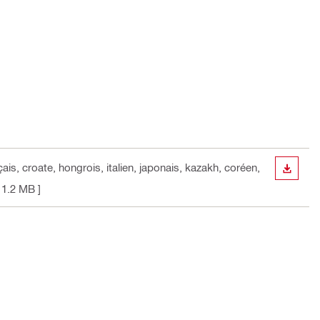
ais, croate, hongrois, italien, japonais, kazakh, coréen,
TÉLÉC
11.2 MB ]