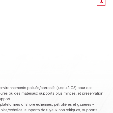
TÉLÉC
 environnements pollués/corrosifs (jusqu'à C5) pour des
eures ou des matériaux supports plus minces, et préservation
support
 plateformes offshore éoliennes, pétrolières et gazières –
les/échelles, supports de tuyaux non critiques, supports