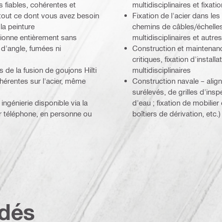
lus fiables, cohérentes et
multidisciplinaires et fixa
 tout ce dont vous avez besoin
Fixation de l'acier dans les
la peinture
chemins de câbles/échelles
tionne entièrement sans
multidisciplinaires et autr
 d'angle, fumées ni
Construction et maintenanc
critiques, fixation d'instal
es de la fusion de goujons Hilti
multidisciplinaires
cohérentes sur l'acier, même
Construction navale – alig
surélevés, de grilles d'ins
ingénierie disponible via la
d'eau ; fixation de mobilie
r téléphone, en personne ou
boîtiers de dérivation, etc.)
dés