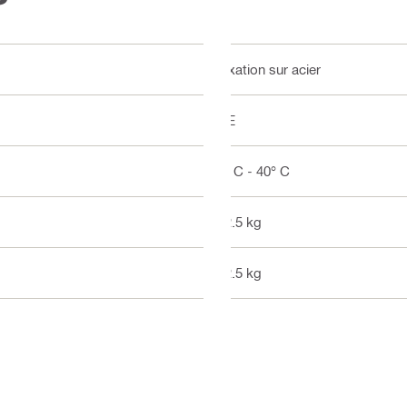
Fixation sur acier
CE
5° C - 40° C
12.5 kg
12.5 kg