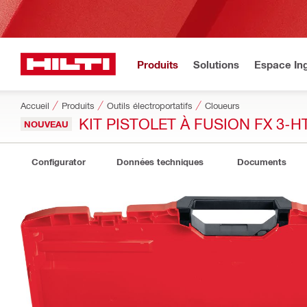
Produits
Solutions
Espace Ing
Accueil
Produits
Outils électroportatifs
Cloueurs
KIT PISTOLET À FUSION FX 3-HT
NOUVEAU
Configurator
Données techniques
Documents