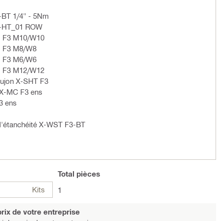
-BT 1/4" - 5Nm
X 3-HT_01 ROW
H F3 M10/W10
H F3 M8/W8
H F3 M6/W6
H F3 M12/W12
oujon X-SHT F3
 X-MC F3 ens
3 ens
 d'étanchéité X-WST F3-BT
Total
pièces
Kits
1
rix de votre entreprise