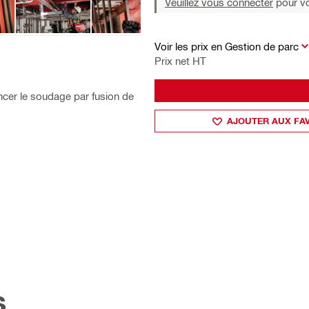
Veuillez vous connecter
pour voi
Voir les prix en Gestion de parc
Prix net HT
cer le soudage par fusion de
AJOUTER AUX FA
s