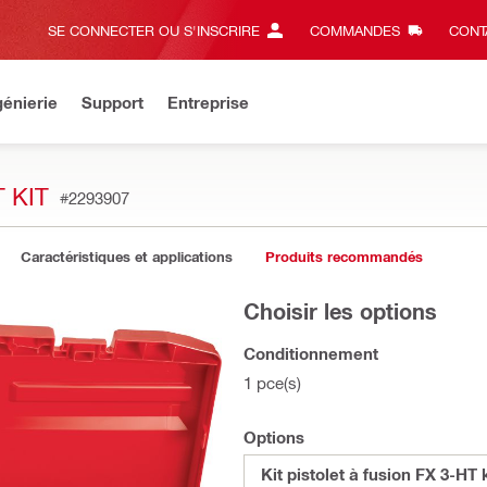
SE CONNECTER OU S'INSCRIRE
COMMANDES
CONT
énierie
Support
Entreprise
 KIT
#2293907
Caractéristiques et applications
Produits recommandés
Choisir les options
Conditionnement
1 pce(s)
Options
Kit pistolet à fusion FX 3-HT k