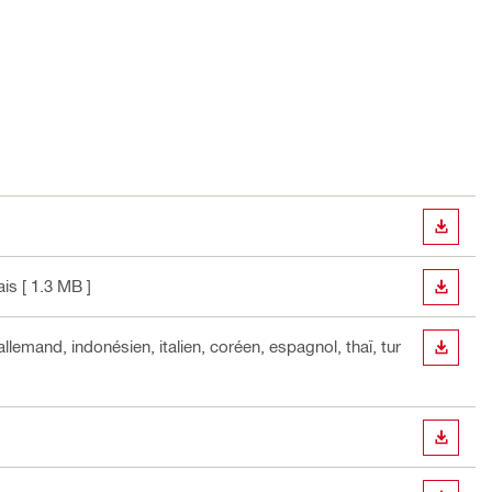
TÉLÉC
ais
[ 1.3 MB ]
TÉLÉC
 allemand, indonésien, italien, coréen, espagnol, thaï, tur
TÉLÉC
TÉLÉC