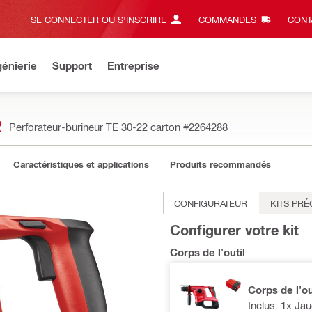
SE CONNECTER OU S'INSCRIRE
COMMANDES
CONT
énierie
Support
Entreprise
2
Perforateur-burineur TE 30-22 carton
#2264288
Caractéristiques et applications
Produits recommandés
CONFIGURATEUR
KITS PR
Configurer votre kit
Corps de l'outil
Corps de l'ou
Inclus: 1x Jau