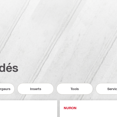
dés
argeurs
Inserts
Tools
Servi
NURON