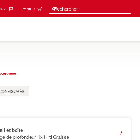
Search suggestions
Rechercher
ACT‎
PANIER
Services
ÉCONFIGURÉS
til et boîte
OPEN MODA
ge de profondeur, 1x Hilti Graisse