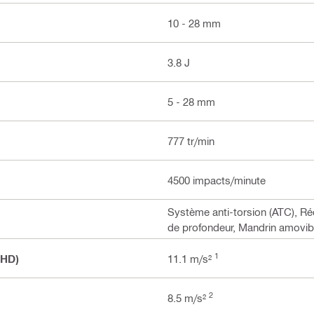
10 - 28 mm
3.8 J
5 - 28 mm
777 tr/min
4500 impacts/minute
Système anti-torsion (ATC), Ré
de profondeur, Mandrin amovib
1
 HD)
11.1 m/s²
2
8.5 m/s²