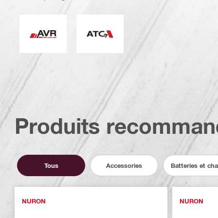
Réduction active des vibrations
Système anti-torsion (ATC)
Produits recomman
Tous
Accessories
Batteries et ch
NURON
NURON