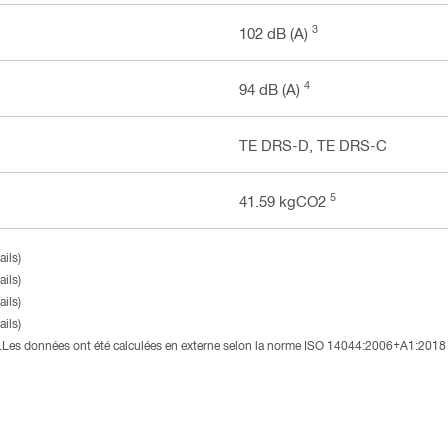
3
102 dB (A)
4
94 dB (A)
TE DRS-D, TE DRS-C
5
41.59 kgCO2
ils)
ils)
ils)
ils)
3).Les données ont été calculées en externe selon la norme ISO 14044:2006+A1:2018 