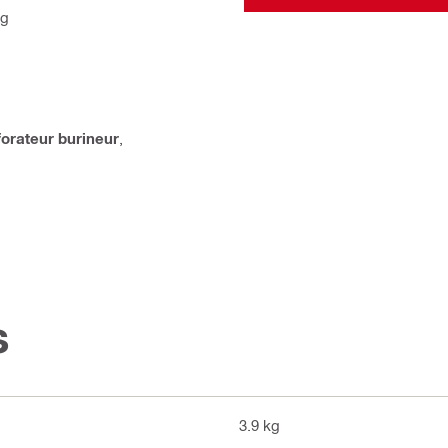
kg
forateur burineur
,
s
3.9 kg