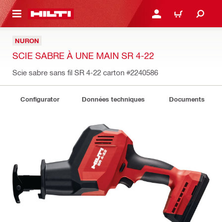
RETOUR
SE CONNECTER OU S'IN
PANIER
NURON
SCIE SABRE À UNE MAIN SR 4-22
Scie sabre sans fil SR 4-22 carton
#2240586
Configurator
Données techniques
Documents