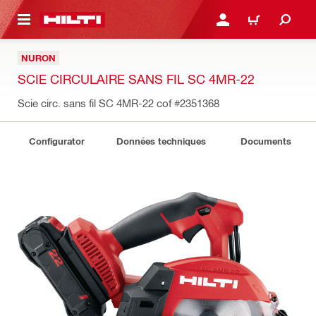
RETOUR
SE CONNECTER OU S'IN
PANIER
NURON
SCIE CIRCULAIRE SANS FIL SC 4MR-22
Scie circ. sans fil SC 4MR-22 cof
#2351368
Configurator
Données techniques
Documents