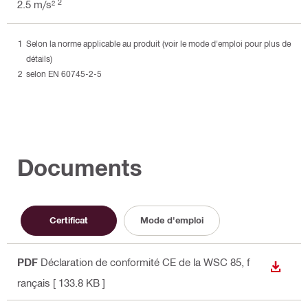
2
2.5 m/s²
Selon la norme applicable au produit (voir le mode d'emploi pour plus de
détails)
selon EN 60745-2-5
Documents
Certificat
Mode d'emploi
PDF
Déclaration de conformité CE de la WSC 85
, f
TÉLÉC
rançais
[ 133.8 KB ]