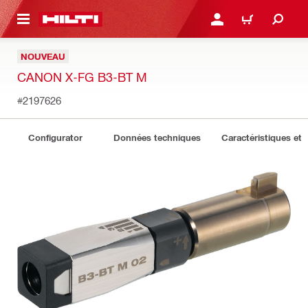
RETOUR
SE CONNECTER OU S'IN
PANIER
NOUVEAU
CANON X-FG B3-BT M
#2197626
Configurator
Données techniques
Caractéristiques et 