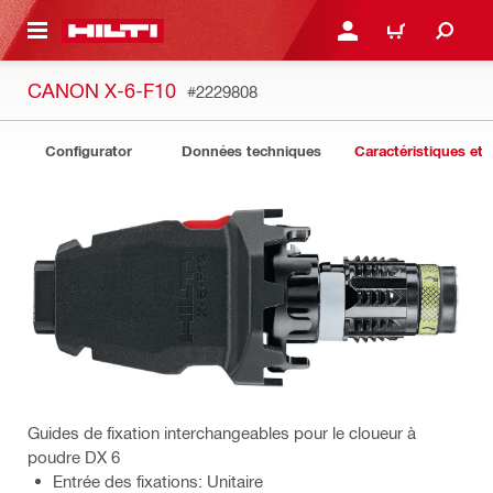
RETOUR
SE CONNECTER OU S'IN
PANIER
CANON X-6-F10
#2229808
Configurator
Données techniques
Caractéristiques et 
Guides de fixation interchangeables pour le cloueur à
poudre DX 6
Entrée des fixations: Unitaire