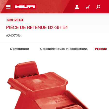
RETOUR
SE CONNECTER OU S'IN
PANIER
NOUVEAU
PIÈCE DE RETENUE BX-SH B4
#2427264
Configurator
Caractéristiques et applications
Produits