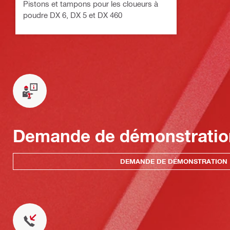
Pistons et tampons pour les cloueurs à
poudre DX 6, DX 5 et DX 460
Demande de démonstratio
DEMANDE DE DÉMONSTRATION