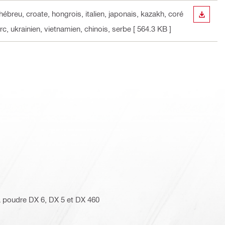
hébreu, croate, hongrois, italien, japonais, kazakh, coré
TÉLÉC
rc, ukrainien, vietnamien, chinois, serbe
[ 564.3 KB ]
à poudre DX 6, DX 5 et DX 460