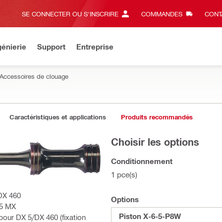
SE CONNECTER OU S'INSCRIRE
COMMANDES
CONT
énierie
Support
Entreprise
Accessoires de clouage
Caractéristiques et applications
Produits recommandés
Choisir les options
Conditionnement
1 pce(s)
 DX 460
Options
 5 MX
Piston X-6-5-P8W
pour DX 5/DX 460 (fixation