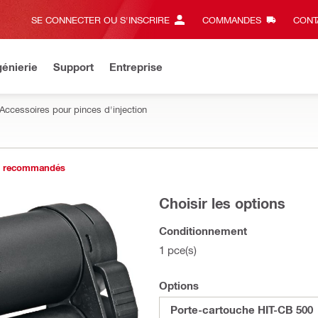
SE CONNECTER OU S'INSCRIRE
COMMANDES
CONT
énierie
Support
Entreprise
Accessoires pour pinces d'injection
s recommandés
Choisir les options
Conditionnement
1 pce(s)
Options
Porte-cartouche HIT-CB 500