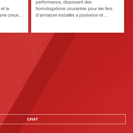
performance, disposant des
et le
homologations courantes pour les fers
rie creuse
d'armature installés a posteriori et
l'ancrage dans le béton et la maçonnerie
CHAT