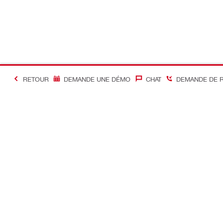
RETOUR
DEMANDE UNE DÉMO
CHAT
DEMANDE DE 
#Making Constructi
Contact
Accès rapi