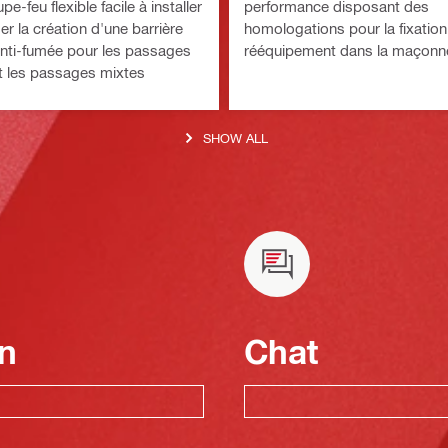
-feu flexible facile à installer
performance disposant des
er la création d'une barrière
homologations pour la fixation 
 anti-fumée pour les passages
rééquipement dans la maçonne
t les passages mixtes
et pleine
SHOW ALL
n
Chat