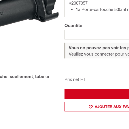
#2007057
1x Porte-cartouche 500ml n
Quantité
Vous ne pouvez pas voir les p
Veuillez vous connecter
pour voi
uche
,
scellement
,
tube
or
Prix net HT
AJOUTER AUX FA