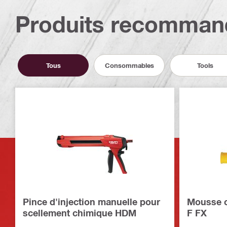
Produits recomman
Tous
Consommables
Tools
Pince d'injection manuelle pour
Mousse c
scellement chimique HDM
F FX