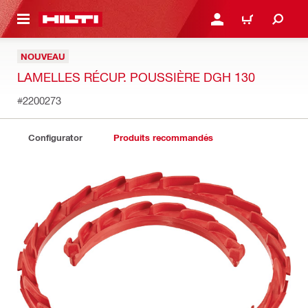
RETOUR
SE CONNECTER OU S'IN
PANIER
NOUVEAU
LAMELLES RÉCUP. POUSSIÈRE DGH 130
#2200273
Configurator
Produits recommandés