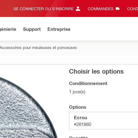
SE CONNECTER OU S'INSCRIRE
COMMANDES
CONT
énierie
Support
Entreprise
Accessoires pour meuleuses et ponceuses
Choisir les options
Conditionnement
1 pce(s)
Options
Ecrou
#281860