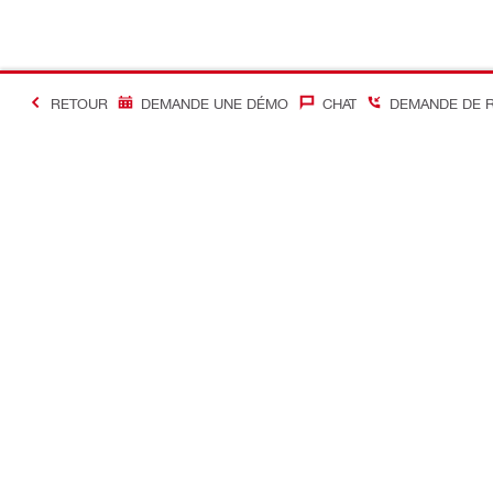
RETOUR
DEMANDE UNE DÉMO
CHAT
DEMANDE DE 
#Making Constructi
Contact
Accès rapi
Contactez-nous
Mon compte