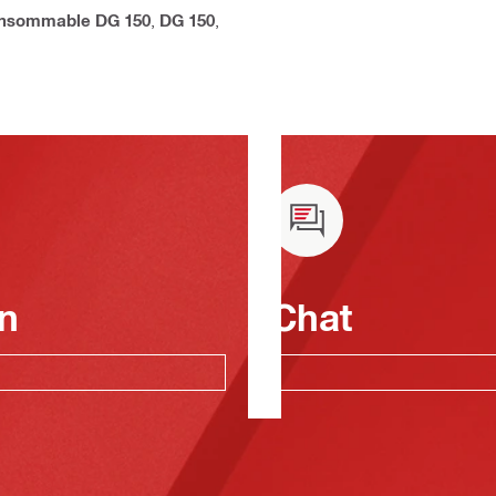
nsommable DG 150
,
DG 150
,
n
Chat