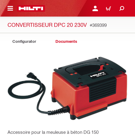
RETOUR
SE CONNECTER OU S'IN
PANIER
CONVERTISSEUR DPC 20 230V
#369399
Configurator
Documents
Accessoire pour la meuleuse à béton DG 150