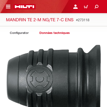
RETOUR
SE CONNECTER OU S'IN
PANIER
MANDRIN TE 2-M NG/TE 7-C ENS
#273118
Configurator
Données techniques