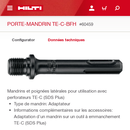
RETOUR
SE CONNECTER OU S'IN
PANIER
PORTE-MANDRIN TE-C-BFH
#60459
Configurator
Données techniques
Mandrins et poignées latérales pour utilisation avec
perforateurs TE-C (SDS Plus)
Type de mandrin: Adaptateur
Informations complémentaires sur les accessoires:
Adaptation d'un mandrin sur un outil à emmanchement
TE-C (SDS Plus)