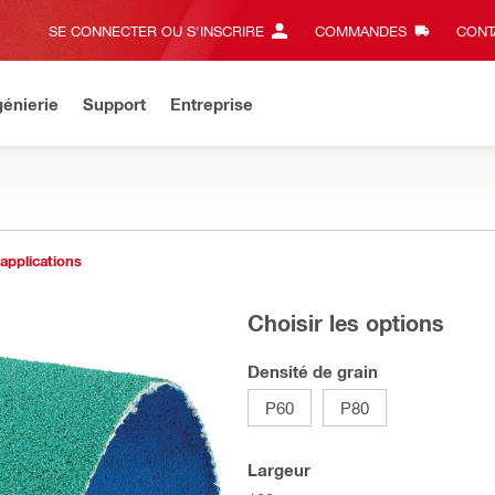
SE CONNECTER OU S'INSCRIRE
COMMANDES
CONT
énierie
Support
Entreprise
 applications
Choisir les options
Densité de grain
P60
P80
Largeur