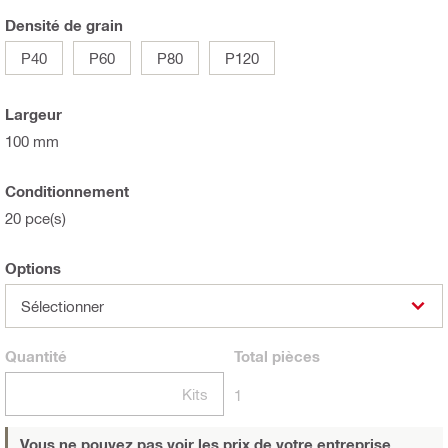
Densité de grain
P40
P60
P80
P120
Largeur
100 mm
Conditionnement
20 pce(s)
Options
Sélectionner
Quantité
Total
pièces
Kits
1
Vous ne pouvez pas voir les prix de votre entreprise