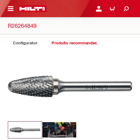
RETOUR
SE CONNECTER OU S'IN
PANIER
R26264849
Configurator
Produits recommandés