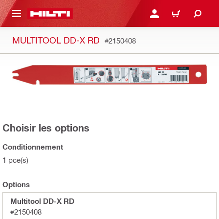
RETOUR
SE CONNECTER OU S'IN
PANIER
MULTITOOL DD-X RD
#2150408
Choisir les options
Conditionnement
1 pce(s)
Options
Multitool DD-X RD
#2150408