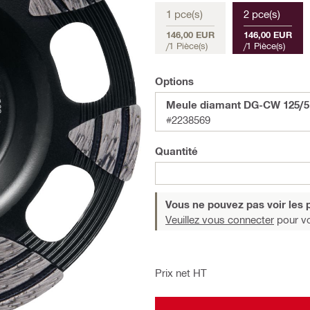
1 pce(s)
2 pce(s)
146,00 EUR
146,00 EUR
/
1 Pièce(s)
/
1 Pièce(s)
Options
Meule diamant DG-CW 125/5" 
#2238569
Quantité
Vous ne pouvez pas voir les p
Veuillez vous connecter
pour voi
Prix net HT