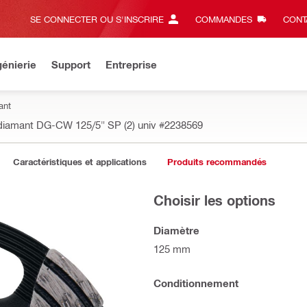
SE CONNECTER OU S'INSCRIRE
COMMANDES
CONT
énierie
Support
Entreprise
ant
diamant DG-CW 125/5" SP (2) univ
#2238569
Caractéristiques et applications
Produits recommandés
Choisir les options
Diamètre
125 mm
Conditionnement