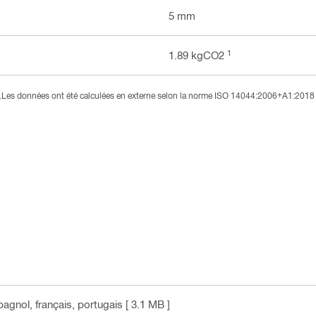
5 mm
1
1.89 kgCO2
3).Les données ont été calculées en externe selon la norme ISO 14044:2006+A1:2018 
spagnol, français, portugais
[ 3.1 MB ]