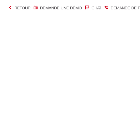
RETOUR
DEMANDE UNE DÉMO
CHAT
DEMANDE DE 
#Making Constructi
Contact
Accès rapi
Contactez-nous
Mon compte
Points de vente
Mes command
Être rappelé immédiatement
Mon parc ma