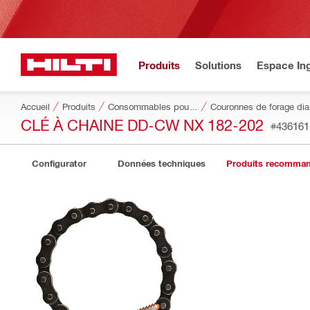
Produits
Solutions
Espace Ing
Accueil
Produits
Consommables pour outillage
Couronnes de forage di
CLÉ À CHAINE DD-CW NX 182-202
#436161
Configurator
Données techniques
Produits recomma