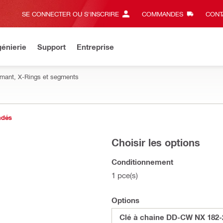
SE CONNECTER OU S'INSCRIRE
COMMANDES
CONT
énierie
Support
Entreprise
amant, X-Rings et segments
ndés
Choisir les options
Conditionnement
1 pce(s)
Options
Clé à chaine DD-CW NX 182-