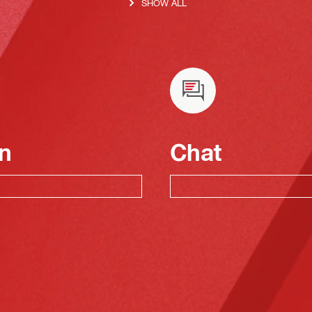
SHOW ALL
n
Chat