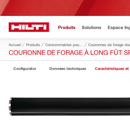
Produits
Solutions
Espace Ing
Accueil
Produits
Consommables pour outillage
Couronnes de forage di
COURONNE DE FORAGE À LONG FÛT S
Configurator
Données techniques
Caractéristiques et