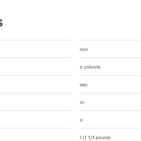
s
Béton
Sur colonne
À eau
Non
Oui
BS (1 1/4 pouce)