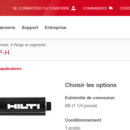
SE CONNECTER OU S'INSCRIRE
COMMANDES
CONT
énierie
Support
Entreprise
amant, X-Rings et segments
P-H
 applications
Choisir les options
Extrémité de connexion
BS (1 1/4 pouce)
Conditionnement
1 pce(s)