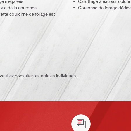
ge inégalées
Carottage à eau sur colon
 vie de la couronne
Couronne de forage dédiée
 cette couronne de forage est
'eau ou à sec
euillez consulter les articles individuels.