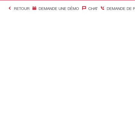
RETOUR
DEMANDE UNE DÉMO
CHAT
DEMANDE DE 
#Making Constructi
Contact
Accès rapi
Contactez-nous
Mon compte
Points de vente
Mes command
Être rappelé immédiatement
Mon parc ma