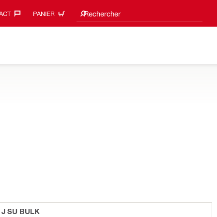
Search suggestions
Rechercher
ACT‎
PANIER
R J SU BULK