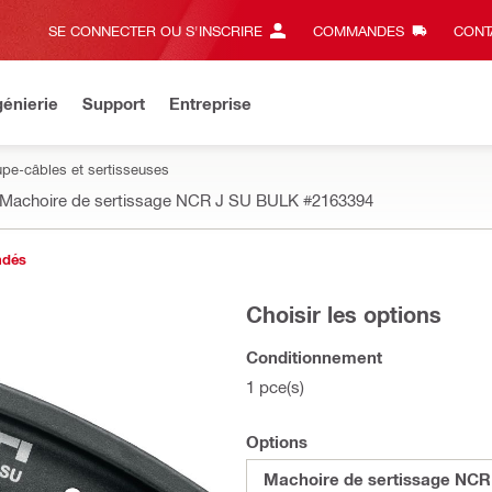
SE CONNECTER OU S'INSCRIRE
COMMANDES
CONT
énierie
Support
Entreprise
e-câbles et sertisseuses
Machoire de sertissage NCR J SU BULK
#2163394
ndés
Choisir les options
Conditionnement
1 pce(s)
Options
Machoire de sertissage NC