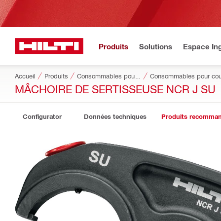
Produits
Solutions
Espace Ing
Accueil
Produits
Consommables pour outillage
Consommables pour coup
MÂCHOIRE DE SERTISSEUSE NCR J SU
Configurator
Données techniques
Produits recomma