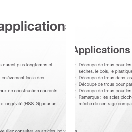
applications
Applications
s durent plus longtemps et
Découpe de trous pour les 
sèches, le bois, le plastique
t enlèvement facile des
Découpe de trous dans les 
Découpe de trous pour pas
iaux de construction courants
Découpe de trous pour les p
Remarque : les scies cloche
te longévité (HSS-G) pour un
mèche de centrage compat
euillez consulter les articles individuels.