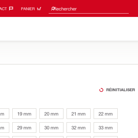
Search suggestions
Rechercher
ACT‎
PANIER
RÉINITIALISER
mm
19 mm
20 mm
21 mm
22 mm
mm
29 mm
30 mm
32 mm
33 mm