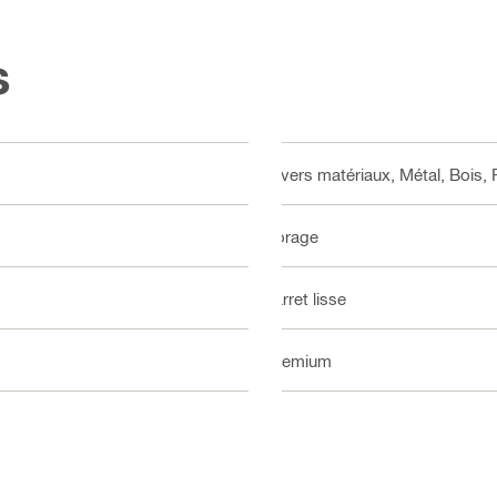
s
Divers matériaux, Métal, Bois, 
Forage
Jarret lisse
Premium