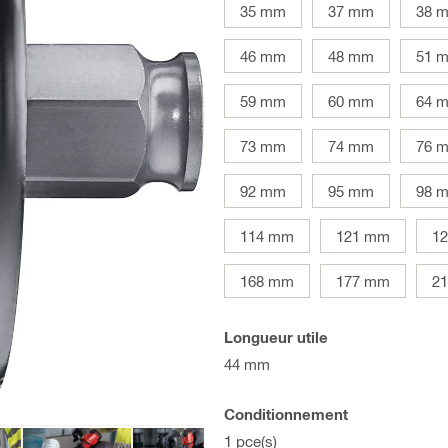
35 mm
37 mm
38 
46 mm
48 mm
51 
59 mm
60 mm
64 
73 mm
74 mm
76 
92 mm
95 mm
98 
114 mm
121 mm
1
168 mm
177 mm
2
Longueur utile
44 mm
Conditionnement
1 pce(s)