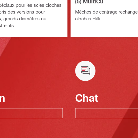
(5) MultiCu
éciaux pour les scies cloches
pris des versions pour
Mèches de centrage rechange
s, grands diamètres ou
cloches Hilti
treints
n
Chat