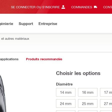
SE CONNECTER OU S'INSCRIRE
COMMANDES
CONT
énierie
Support
Entreprise
 et autres matériaux
 applications
Produits recommandés
Choisir les options
Diamètre
14 mm
16 mm
17 
24 mm
25 mm
27 