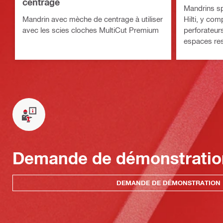
centrage
Mandrins sp
Mandrin avec mèche de centrage à utiliser
Hilti, y com
avec les scies cloches MultiCut Premium
perforateur
espaces res
Demande de démonstratio
DEMANDE DE DÉMONSTRATION