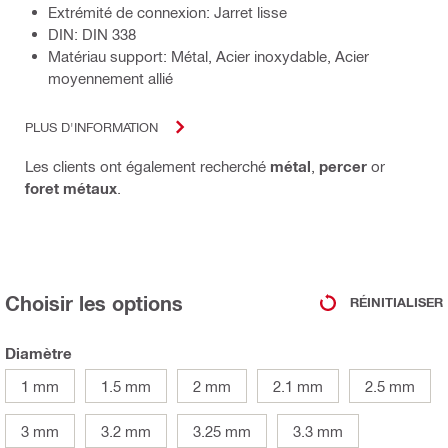
Extrémité de connexion: Jarret lisse
DIN: DIN 338
Matériau support: Métal, Acier inoxydable, Acier
moyennement allié
PLUS D'INFORMATION
Les clients ont également recherché
métal
,
percer
or
foret métaux
.
Choisir les options
RÉINITIALISER
Diamètre
1 mm
1.5 mm
2 mm
2.1 mm
2.5 mm
3 mm
3.2 mm
3.25 mm
3.3 mm