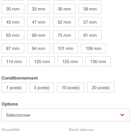
30 mm
33 mm
36 mm
39 mm
43 mm
47 mm
52 mm
57 mm
63 mm
69 mm
75 mm
81 mm
87 mm
94 mm
101 mm
108 mm
114 mm
120 mm
125 mm
130 mm
Conditionnement
1 pce(s)
5 pce(s)
10 pce(s)
20 pce(s)
Options
Sélectionner
Quantité
Total
pièces